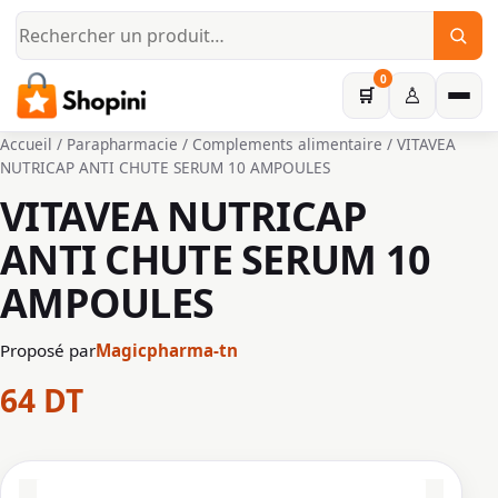
Aller au contenu principal
0
♙
🛒
Accueil
/
Parapharmacie
/
Complements alimentaire
/ VITAVEA
NUTRICAP ANTI CHUTE SERUM 10 AMPOULES
VITAVEA NUTRICAP
ANTI CHUTE SERUM 10
AMPOULES
Proposé par
Magicpharma-tn
64
DT