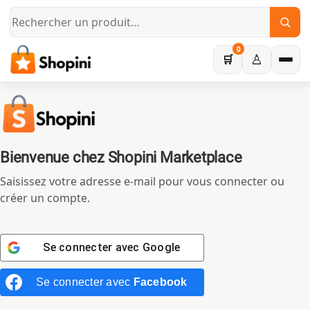
Aller au contenu principal
0
♙
🛒
Bienvenue chez
Shopini Marketplace
Saisissez votre adresse e-mail pour vous connecter ou
créer un compte.
Se connecter avec
Google
Se connecter avec
Facebook