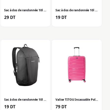
Sac à dos de randonnée 10l NH100 Arpenaz – Violet
Sac à dos de randonnée 10l NH Arpenaz 50 – Vert
29
DT
19
DT
Sac à dos de randonnée 10l NH50 Arpenaz
Valise TITOU Incassable Polypropylene Small 55cm – Rose Fuchia
19
DT
79
DT