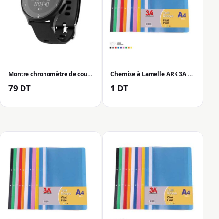
Montre chronomètre de course à pied Decathlon W500M – Noir
Chemise à Lamelle ARK 3A – Jaune (2058J)
79
DT
1
DT