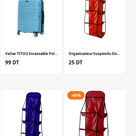
Valise TITOU Incassable Polypropylene Moyenne 70 cm – Bleu Ciel Mat
Organisateur Suspendu Double Face Pour Sac à Main 8 Poches – Rouge Vive
99
DT
25
DT
-40%