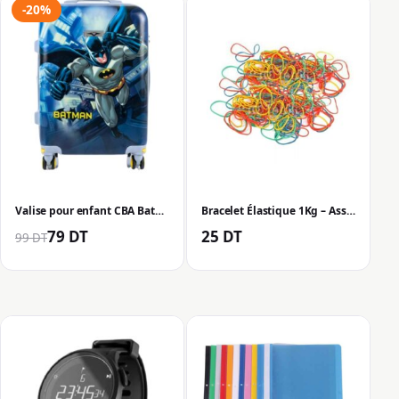
-20%
Valise pour enfant CBA Batman 40 cm
Bracelet Élastique 1Kg – Assortis
Le prix initial était : 99 DT.
Le prix actuel est : 79 DT.
79
DT
25
DT
99
DT