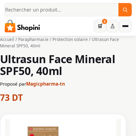
Aller au contenu principal
0
♙
🛒
Accueil
/
Parapharmacie
/
Protection solaire
/ Ultrasun Face
Mineral SPF50, 40ml
Ultrasun Face Mineral
SPF50, 40ml
Proposé par
Magicpharma-tn
73
DT