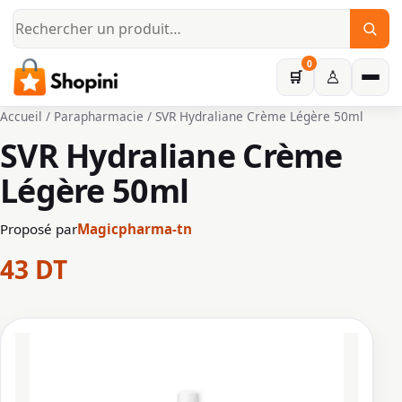
Aller au contenu principal
0
♙
🛒
Accueil
/
Parapharmacie
/ SVR Hydraliane Crème Légère 50ml
SVR Hydraliane Crème
Légère 50ml
Proposé par
Magicpharma-tn
43
DT