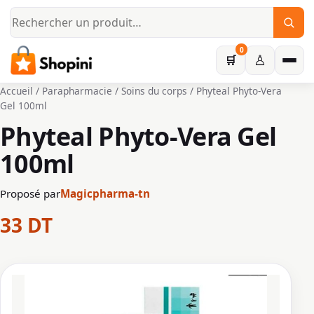
Aller au contenu principal
0
♙
🛒
Accueil
/
Parapharmacie
/
Soins du corps
/ Phyteal Phyto-Vera
Gel 100ml
Phyteal Phyto-Vera Gel
100ml
Proposé par
Magicpharma-tn
33
DT