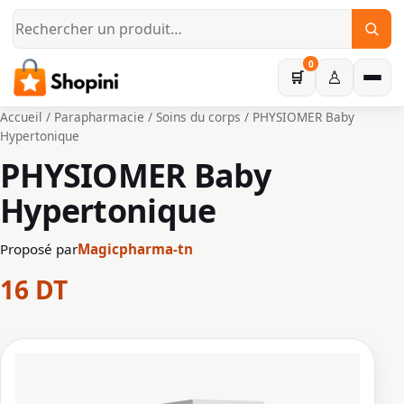
Aller au contenu principal
0
♙
🛒
Accueil
/
Parapharmacie
/
Soins du corps
/ PHYSIOMER Baby
Hypertonique
PHYSIOMER Baby
Hypertonique
Proposé par
Magicpharma-tn
16
DT