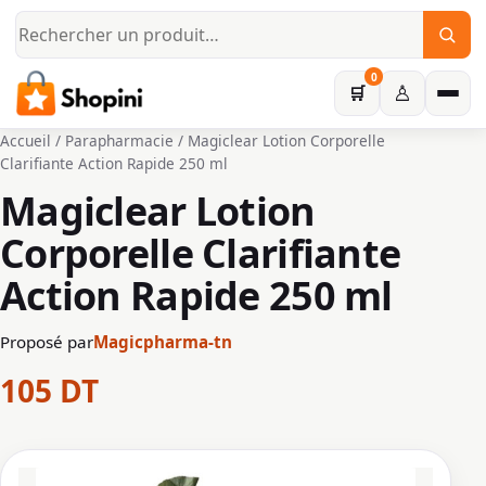
Aller au contenu principal
0
♙
🛒
Accueil
/
Parapharmacie
/ Magiclear Lotion Corporelle
Clarifiante Action Rapide 250 ml
Magiclear Lotion
Corporelle Clarifiante
Action Rapide 250 ml
Proposé par
Magicpharma-tn
105
DT