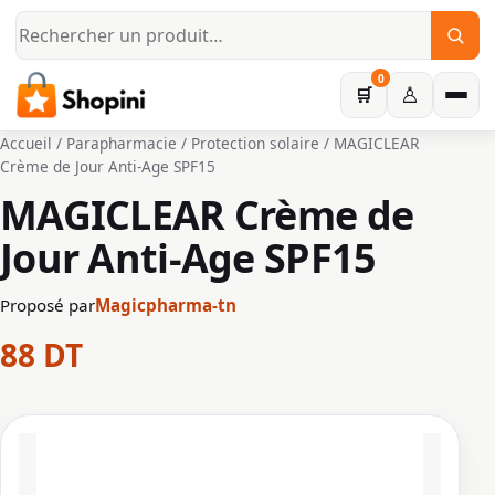
Aller au contenu principal
0
♙
🛒
Accueil
/
Parapharmacie
/
Protection solaire
/ MAGICLEAR
Crème de Jour Anti-Age SPF15
MAGICLEAR Crème de
Jour Anti-Age SPF15
Proposé par
Magicpharma-tn
88
DT