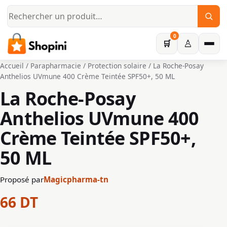
Aller au contenu principal
0
♙
🛒
Accueil
/
Parapharmacie
/
Protection solaire
/ La Roche-Posay
Anthelios UVmune 400 Crème Teintée SPF50+, 50 ML
La Roche-Posay
Anthelios UVmune 400
Crème Teintée SPF50+,
50 ML
Proposé par
Magicpharma-tn
66
DT