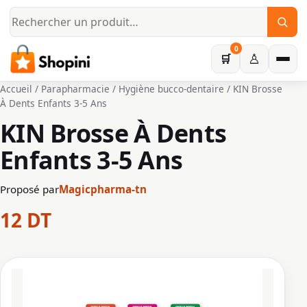
Aller au contenu principal
0
♙
🛒
Accueil
/
Parapharmacie
/
Hygiène bucco-dentaire
/ KIN Brosse
À Dents Enfants 3-5 Ans
KIN Brosse À Dents
Enfants 3-5 Ans
Proposé par
Magicpharma-tn
12
DT