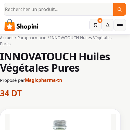
Aller au contenu principal
0
♙
🛒
Accueil
/
Parapharmacie
/ INNOVATOUCH Huiles Végétales
Pures
INNOVATOUCH Huiles
Végétales Pures
Proposé par
Magicpharma-tn
34
DT