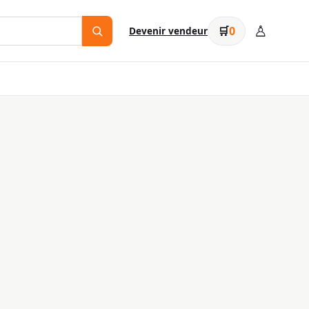
♙
🛒
0
Devenir vendeur