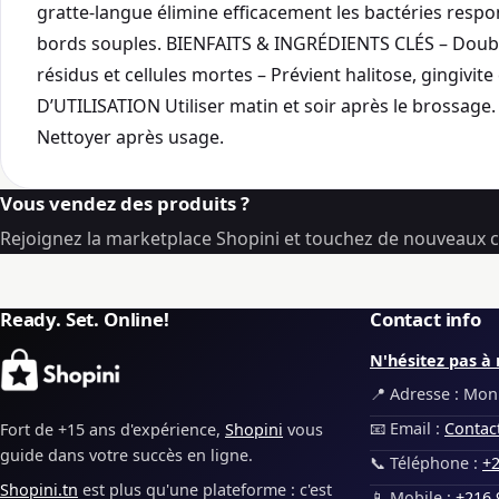
gratte-langue élimine efficacement les bactéries resp
bords souples. BIENFAITS & INGRÉDIENTS CLÉS – Double a
résidus et cellules mortes – Prévient halitose, gingivit
D’UTILISATION Utiliser matin et soir après le brossage. P
Nettoyer après usage.
Vous vendez des produits ?
Rejoignez la marketplace Shopini et touchez de nouveaux cl
Ready. Set. Online!
Contact info
N'hésitez pas à 
📍 Adresse : Monp
📧 Email :
Contac
Fort de +15 ans d'expérience,
Shopini
vous
guide dans votre succès en ligne.
📞 Téléphone :
+2
Shopini.tn
est plus qu'une plateforme : c'est
📱 Mobile :
+216 