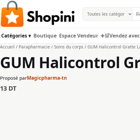
Aller au contenu principal
Boutique
Espace Vendeur
➕🛒Vendez avec
Catégories ▾
Accueil
/
Parapharmacie
/
Soins du corps
/ GUM Halicontrol Gratte 
GUM Halicontrol G
Proposé par
Magicpharma-tn
13
DT