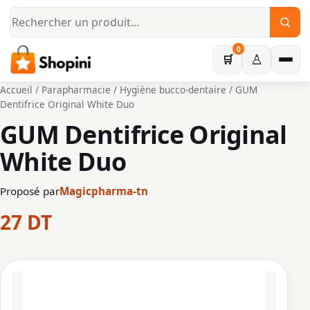
Aller au contenu principal
0
♙
🛒
Accueil
/
Parapharmacie
/
Hygiène bucco-dentaire
/ GUM
Dentifrice Original White Duo
GUM Dentifrice Original
White Duo
Proposé par
Magicpharma-tn
27
DT