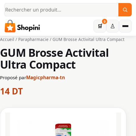
Aller au contenu principal
0
♙
🛒
Accueil
/
Parapharmacie
/ GUM Brosse Activital Ultra Compact
GUM Brosse Activital
Ultra Compact
Proposé par
Magicpharma-tn
14
DT