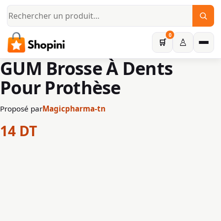
Aller au contenu principal
0
♙
🛒
GUM Brosse À Dents
Pour Prothèse
Proposé par
Magicpharma-tn
14
DT