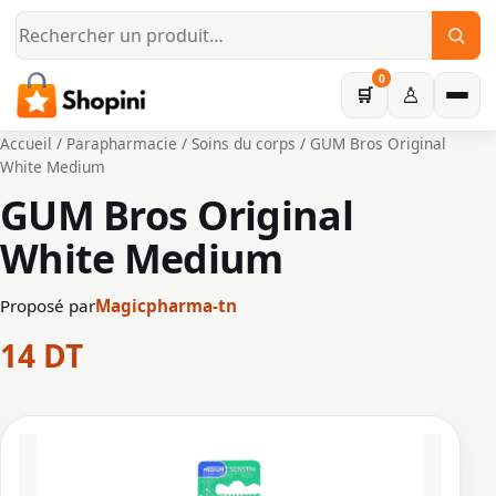
Aller au contenu principal
0
♙
🛒
Accueil
/
Parapharmacie
/
Soins du corps
/ GUM Bros Original
White Medium
GUM Bros Original
White Medium
Proposé par
Magicpharma-tn
14
DT