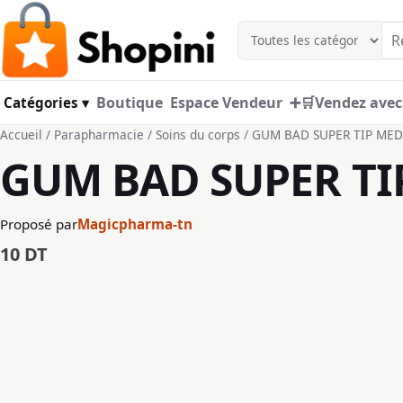
Aller au contenu principal
Boutique
Espace Vendeur
➕🛒Vendez avec
Catégories ▾
Accueil
/
Parapharmacie
/
Soins du corps
/ GUM BAD SUPER TIP MED
GUM BAD SUPER TI
Proposé par
Magicpharma-tn
10
DT