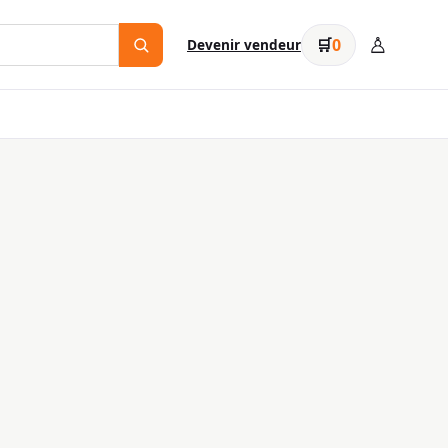
♙
🛒
0
Devenir vendeur