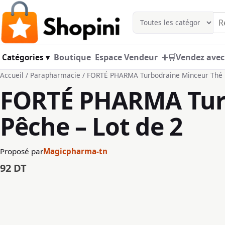
Aller au contenu principal
Boutique
Espace Vendeur
➕🛒Vendez avec
Catégories ▾
Accueil
/
Parapharmacie
/ FORTÉ PHARMA Turbodraine Minceur Thé P
FORTÉ PHARMA Tur
Pêche – Lot de 2
Proposé par
Magicpharma-tn
92
DT