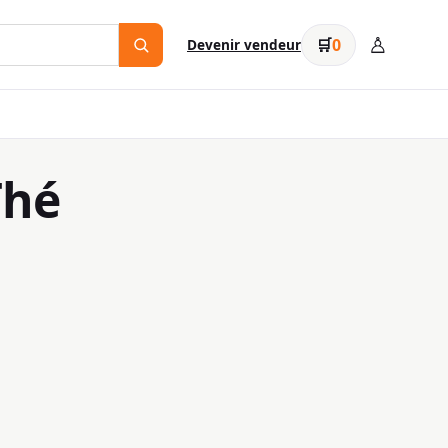
♙
🛒
0
Devenir vendeur
Thé