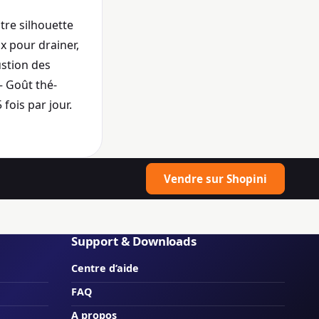
tre silhouette
x pour drainer,
ustion des
– Goût thé-
fois par jour.
Vendre sur Shopini
Support & Downloads
Centre d’aide
FAQ
A propos