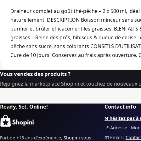
Draineur complet au goût thé-pêche – 2 x 500 ml, idéal 
naturellement. DESCRIPTION Boisson minceur sans sucre
purifier et brûler efficacement les graisses. BIENFAIT
graisses – Reine des prés, hibiscus & queue de cerise :
pêche sans sucre, sans colorants CONSEILS D’UTILISATIO
Cure de 10 jours. Conservez au frais après ouverture. 
Vous vendez des produits ?
Rejoignez la marketplace Shopini et touchez de nouveaux cl
Ready. Set. Online!
Contact info
N'hésitez pas à 
📍 Adresse : Monp
📧 Email :
Contac
Fort de +15 ans d'expérience,
Shopini
vous