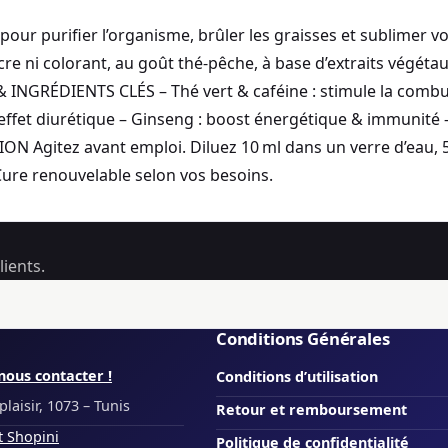
pour purifier l’organisme, brûler les graisses et sublimer vo
 ni colorant, au goût thé-pêche, à base d’extraits végétau
S & INGRÉDIENTS CLÉS – Thé vert & caféine : stimule la comb
 effet diurétique – Ginseng : boost énergétique & immunité 
N Agitez avant emploi. Diluez 10 ml dans un verre d’eau, 5 
Cure renouvelable selon vos besoins.
ients.
Conditions Générales
nous contacter !
Conditions d’utilisation
laisir, 1073 – Tunis
Retour et remboursement
t Shopini
Politique de confidentialité