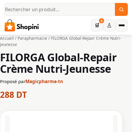
Aller au contenu principal
0
♙
🛒
Accueil
/
Parapharmacie
/ FILORGA Global-Repair Crème Nutri-
Jeunesse
FILORGA Global-Repair
Crème Nutri-Jeunesse
Proposé par
Magicpharma-tn
288
DT