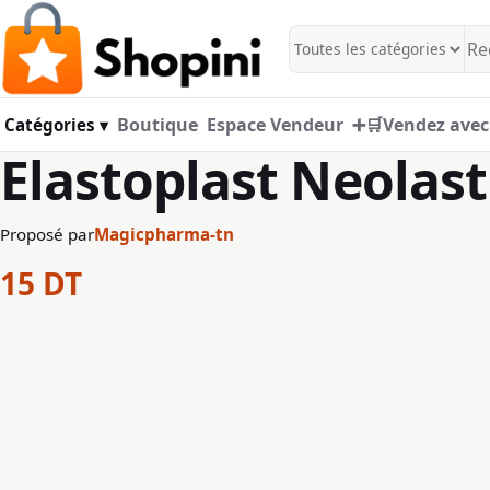
Aller au contenu principal
Boutique
Espace Vendeur
➕🛒Vendez avec
Catégories ▾
Elastoplast Neolas
Proposé par
Magicpharma-tn
15
DT