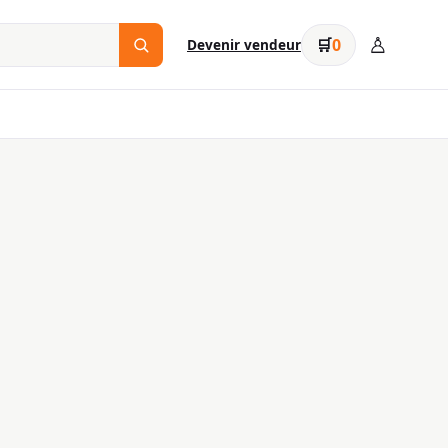
♙
🛒
0
Devenir vendeur