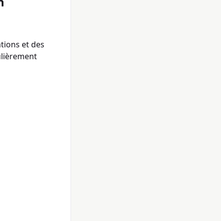
n
tions et des
ulièrement