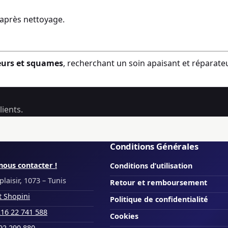
après nettoyage.
geurs et squames
, recherchant un soin apaisant et réparateu
ients.
Conditions Générales
nous contacter !
Conditions d’utilisation
laisir, 1073 – Tunis
Retour et remboursement
t Shopini
Politique de confidentialité
16 22 741 588
Cookies
92 290 880