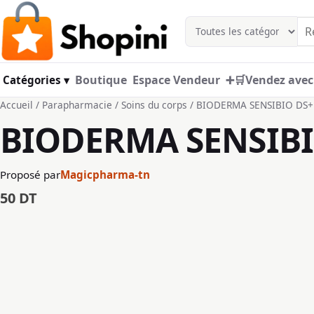
Aller au contenu principal
Boutique
Espace Vendeur
➕🛒Vendez avec
Catégories ▾
Accueil
/
Parapharmacie
/
Soins du corps
/ BIODERMA SENSIBIO DS
BIODERMA SENSIBI
Proposé par
Magicpharma-tn
50
DT