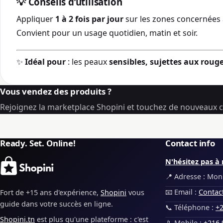
💡
Conseils d’utilisation
Appliquer
1 à 2 fois par jour
sur les zones concernées 
Convient pour un usage quotidien, matin et soir.
✨
Idéal pour
: les peaux
sensibles, sujettes aux rou
Vous vendez des produits ?
Rejoignez la marketplace Shopini et touchez de nouveaux cl
Ready. Set. Online!
Contact info
N'hésitez pas à 
📍 Adresse : Monp
📧 Email :
Contac
Fort de +15 ans d'expérience,
Shopini
vous
guide dans votre succès en ligne.
📞 Téléphone :
+2
Shopini.tn
est plus qu'une plateforme : c'est
📱 Mobile :
+216 