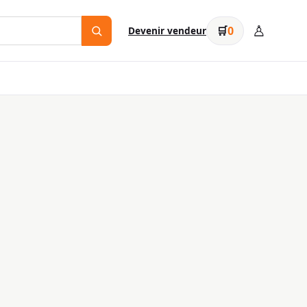
♙
🛒
0
Devenir vendeur