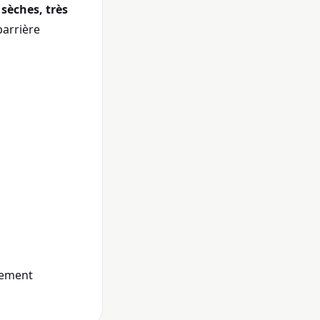
x
sèches, très
barrière
èrement