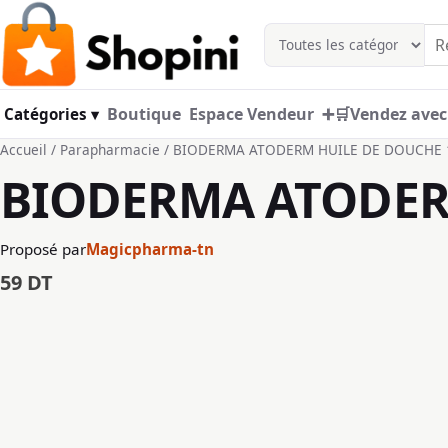
Aller au contenu principal
Boutique
Espace Vendeur
➕🛒Vendez avec
Catégories ▾
Accueil
/
Parapharmacie
/ BIODERMA ATODERM HUILE DE DOUCHE 
BIODERMA ATODER
Proposé par
Magicpharma-tn
59
DT