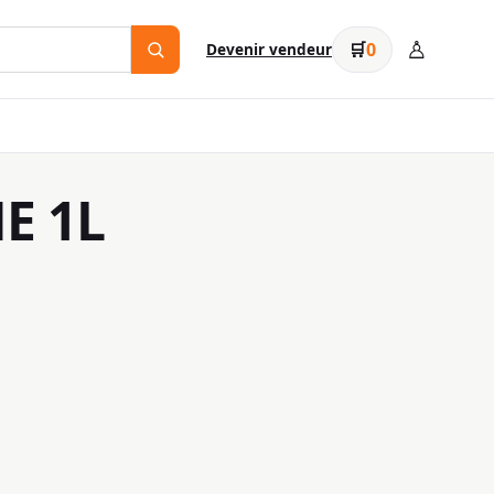
♙
🛒
0
Devenir vendeur
E 1L