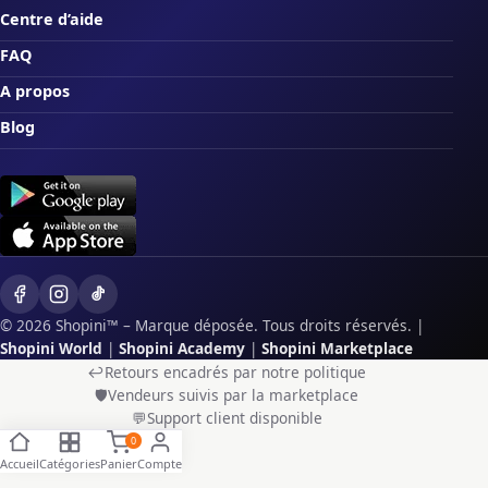
Centre d’aide
FAQ
A propos
Blog
© 2026 Shopini™ – Marque déposée. Tous droits réservés.
|
Shopini World
|
Shopini Academy
|
Shopini Marketplace
↩️
Retours encadrés par notre politique
🛡️
Vendeurs suivis par la marketplace
💬
Support client disponible
0
Accueil
Catégories
Panier
Compte