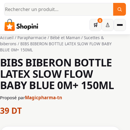
Aller au contenu principal
0
♙
🛒
Accueil
/
Parapharmacie
/
Bébé et Maman
/
Sucettes &
biberons
/ BIBS BIBERON BOTTLE LATEX SLOW FLOW BABY
BLUE 0M+ 150ML
BIBS BIBERON BOTTLE
LATEX SLOW FLOW
BABY BLUE 0M+ 150ML
Proposé par
Magicpharma-tn
39
DT