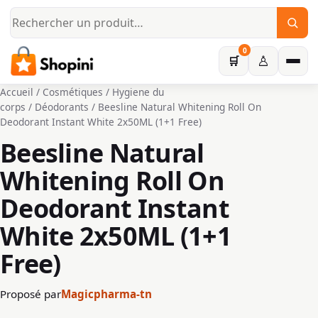
Aller au contenu principal
0
♙
🛒
Accueil
/
Cosmétiques
/
Hygiene du
corps
/
Déodorants
/ Beesline Natural Whitening Roll On
Deodorant Instant White 2x50ML (1+1 Free)
Beesline Natural
Whitening Roll On
Deodorant Instant
White 2x50ML (1+1
Free)
Proposé par
Magicpharma-tn