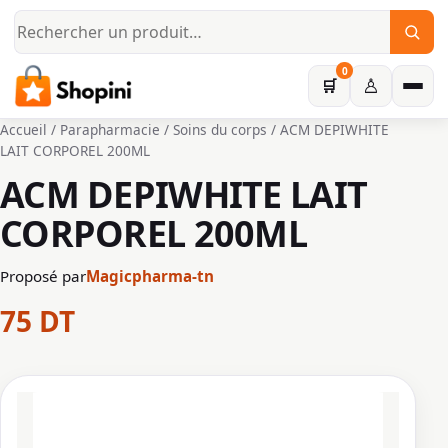
Aller au contenu principal
0
♙
🛒
Accueil
/
Parapharmacie
/
Soins du corps
/ ACM DEPIWHITE
LAIT CORPOREL 200ML
ACM DEPIWHITE LAIT
CORPOREL 200ML
Proposé par
Magicpharma-tn
75
DT