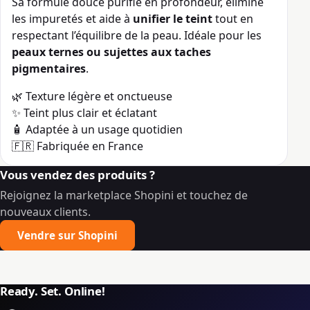
Sa formule douce purifie en profondeur, élimine
les impuretés et aide à
unifier le teint
tout en
respectant l’équilibre de la peau. Idéale pour les
peaux ternes ou sujettes aux taches
pigmentaires
.
🌿 Texture légère et onctueuse
✨ Teint plus clair et éclatant
🧴 Adaptée à un usage quotidien
🇫🇷 Fabriquée en France
Vous vendez des produits ?
Rejoignez la marketplace Shopini et touchez de
nouveaux clients.
Vendre sur Shopini
Ready. Set. Online!