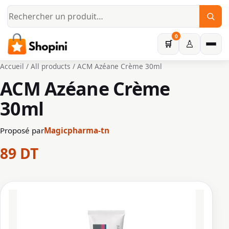
Aller au contenu principal
0
♙
🛒
Accueil
/
All products
/ ACM Azéane Crème 30ml
ACM Azéane Crème
30ml
Proposé par
Magicpharma-tn
89
DT