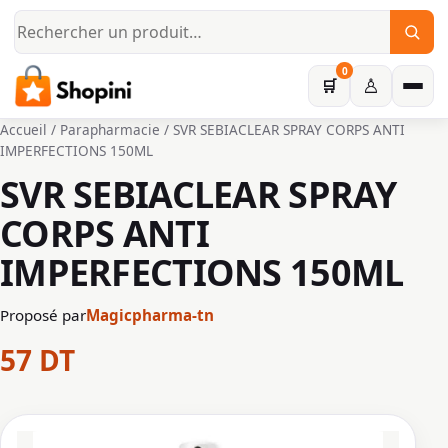
Aller au contenu principal
0
♙
🛒
Accueil
/
Parapharmacie
/ SVR SEBIACLEAR SPRAY CORPS ANTI
IMPERFECTIONS 150ML
SVR SEBIACLEAR SPRAY
CORPS ANTI
IMPERFECTIONS 150ML
Proposé par
Magicpharma-tn
57
DT