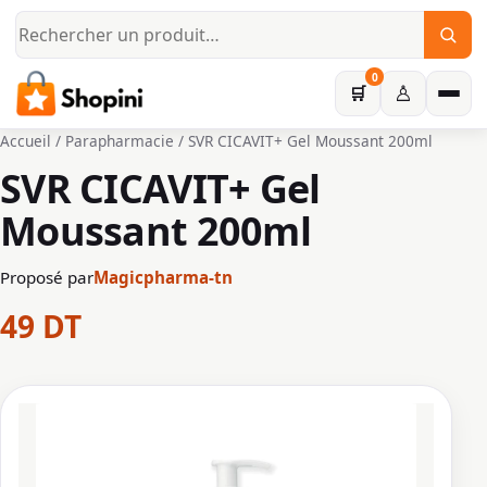
Aller au contenu principal
0
♙
🛒
Accueil
/
Parapharmacie
/ SVR CICAVIT+ Gel Moussant 200ml
SVR CICAVIT+ Gel
Moussant 200ml
Proposé par
Magicpharma-tn
49
DT